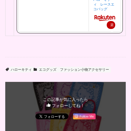
ィ レースエ
コバッグ
楽
天
で
購
入
ハローキティ
エコグッズ
ファッション小物アクセサリー
この記事が気に入ったら
フォローしてね！
Follow Me