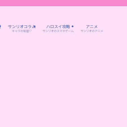
ズ
サンリオコラム
ハロスイ攻略
アニメ
キャラの秘密♡
サンリオのスマホゲーム
サンリオのアニメ