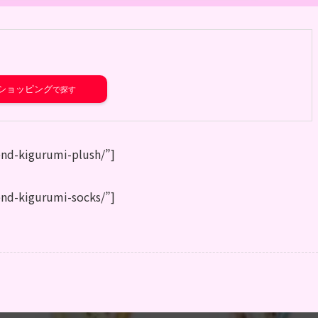
o!ショッピング
iend-kigurumi-plush/”]
iend-kigurumi-socks/”]