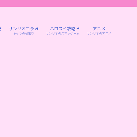
ズ
サンリオコラム
ハロスイ攻略
アニメ
キャラの秘密♡
サンリオのスマホゲーム
サンリオのアニメ