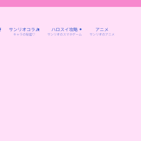
ズ
サンリオコラム
ハロスイ攻略
アニメ
キャラの秘密♡
サンリオのスマホゲーム
サンリオのアニメ