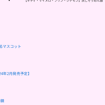
【キティ・マイメロ・プリン・シナモン】流しそうめん器
るマスコット
4年2月発売予定】
手鏡