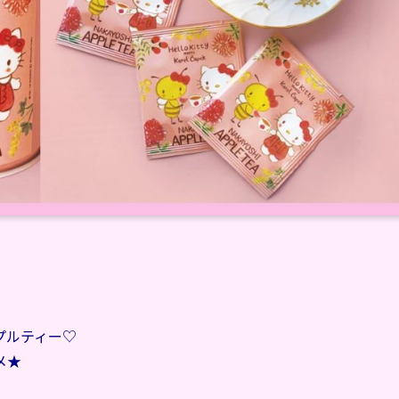
プルティー♡
メ★