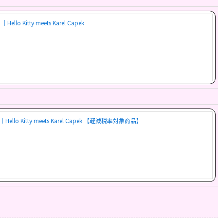
Kitty meets Karel Capek
o Kitty meets Karel Capek 【軽減税率対象商品】