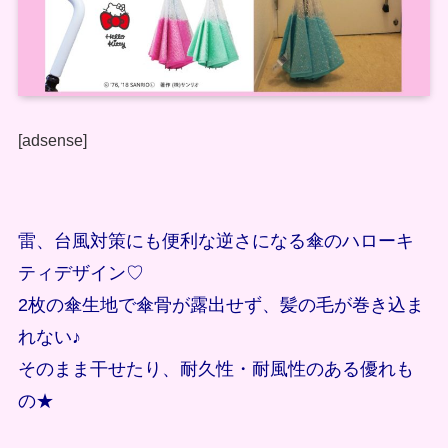
[adsense]
雷、台風対策にも便利な逆さになる傘のハローキ
ティデザイン♡
2枚の傘生地で傘骨が露出せず、髪の毛が巻き込ま
れない♪
そのまま干せたり、耐久性・耐風性のある優れも
の★