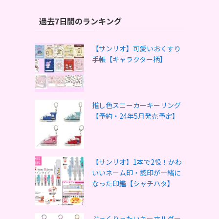
過去7日間のランキング
【サンリオ】可愛いおくすり
手帳【キャラクター柄】
推し色スニーカーキーリング
【予約・24年5月発売予定】
【サンリオ】1本で2役！かわ
いいネーム印・認印が一緒に
なった印鑑【シャチハタ】
ぷっくりったいキーホルダー