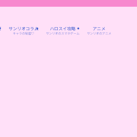
ズ
サンリオコラム
ハロスイ攻略
アニメ
キャラの秘密♡
サンリオのスマホゲーム
サンリオのアニメ