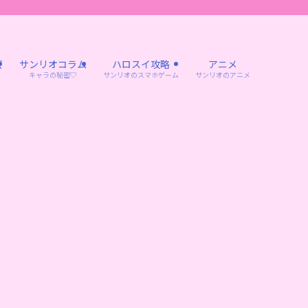
ズ
サンリオコラム
ハロスイ攻略
アニメ
キャラの秘密♡
サンリオのスマホゲーム
サンリオのアニメ