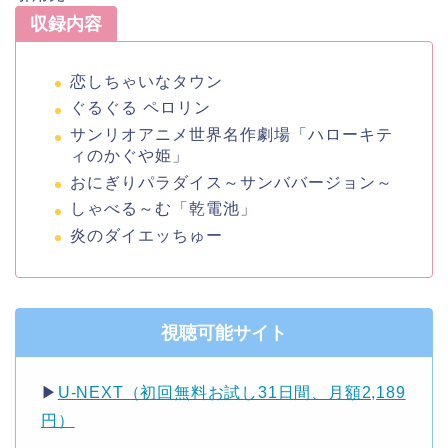
収録内容
恋しちゃいなタウン
ぐるぐる ペロリン
サンリオアニメ世界名作劇場「ハローキテ
ィのかぐや姫」
おにぎりパラダイス～サンババージョン～
しゃべる～む「乾電池」
炎のダイエッちゅー
視聴可能サイト
▶︎
U-NEXT（初回無料お試し31日間、月額2,189
円）