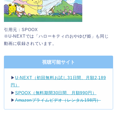
引用元：SPOOX
※U-NEXTでは「ハローキティのおやゆび姫」も同じ
動画に収録されています。
視聴可能サイト
▶︎
U-NEXT（初回無料お試し31日間、月額2,189
円）
▶︎
SPOOX（無料期間30日間、月額990円）
▶︎
Amazonプライムビデオ（レンタル198円）