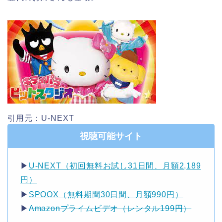
引用元：U-NEXT
視聴可能サイト
▶︎
U-NEXT（初回無料お試し31日間、月額2,189
円）
▶︎
SPOOX（無料期間30日間、月額990円）
▶︎
Amazonプライムビデオ（レンタル199円）