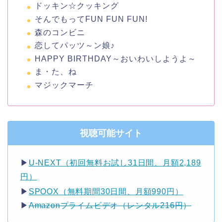
ドッキン☆クッキング
そんでもってFUN FUN FUN!
森のコンビニ
恋してパッツ～ン娘♪
HAPPY BIRTHDAY～おいわいしようよ～
ま・た、ね
マジックマーチ
視聴可能サイト
▶︎
U-NEXT（初回無料お試し31日間、月額2,189
円）
▶︎
SPOOX（無料期間30日間、月額990円）
▶︎
Amazonプライムビデオ（レンタル216円）