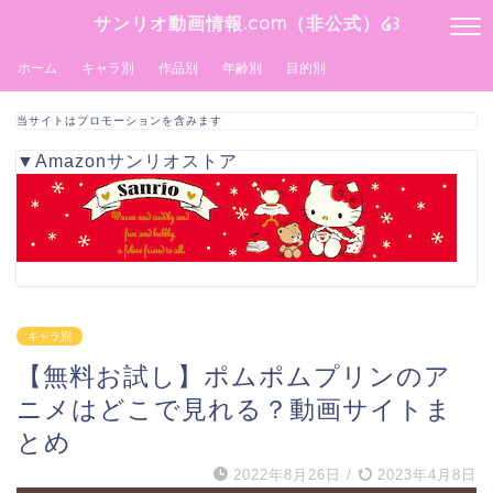
サンリオ動画情報.com（非公式）໒꒱
ホーム
キャラ別
作品別
年齢別
目的別
当サイトはプロモーションを含みます
▼Amazonサンリオストア
キャラ別
【無料お試し】ポムポムプリンのア
ニメはどこで見れる？動画サイトま
とめ
2022年8月26日
/
2023年4月8日