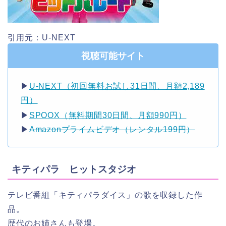
引用元：U-NEXT
視聴可能サイト
▶︎
U-NEXT（初回無料お試し31日間、月額2,189
円）
▶︎
SPOOX（無料期間30日間、月額990円）
▶︎
Amazonプライムビデオ（レンタル199円）
キティパラ ヒットスタジオ
テレビ番組「キティパラダイス」の歌を収録した作
品。
歴代のお姉さんも登場。