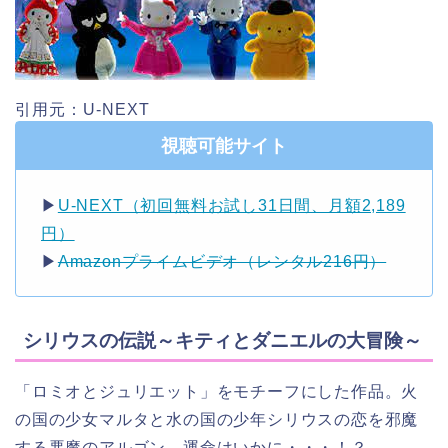
引用元：U-NEXT
視聴可能サイト
▶︎
U-NEXT（初回無料お試し31日間、月額2,189
円）
▶︎
Amazonプライムビデオ（レンタル216円）
シリウスの伝説～キティとダニエルの大冒険～
「ロミオとジュリエット」をモチーフにした作品。火
の国の少女マルタと水の国の少年シリウスの恋を邪魔
する悪魔のアルゴン。運命はいかに・・・！？