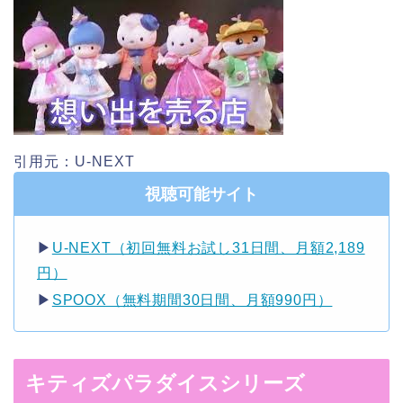
引用元：U-NEXT
視聴可能サイト
▶︎
U-NEXT（初回無料お試し31日間、月額2,189
円）
▶︎
SPOOX（無料期間30日間、月額990円）
キティズパラダイスシリーズ