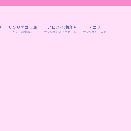
ズ
サンリオコラム
ハロスイ攻略
アニメ
キャラの秘密♡
サンリオのスマホゲーム
サンリオのアニメ