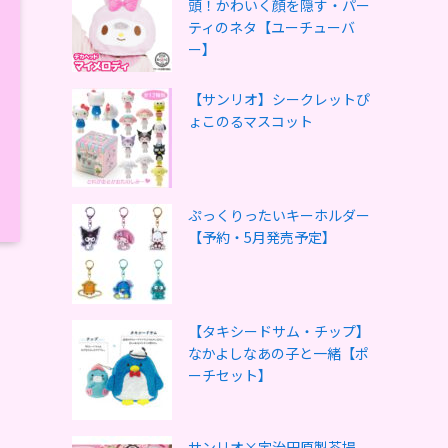
頭！かわいく顔を隠す・パー
ティのネタ【ユーチューバ
ー】
【サンリオ】シークレットぴ
ょこのるマスコット
ぷっくりったいキーホルダー
【予約・5月発売予定】
【タキシードサム・チップ】
なかよしなあの子と一緒【ポ
ーチセット】
サンリオ×宇治田原製茶場