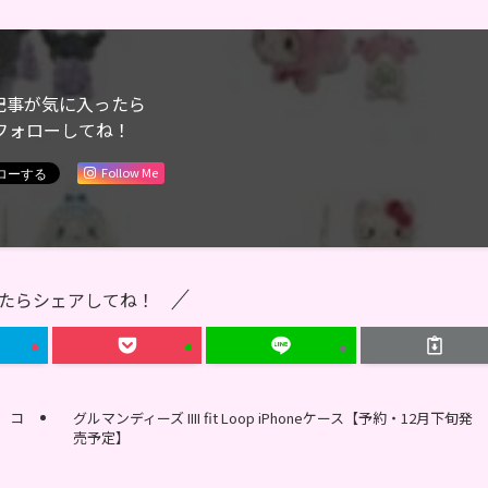
記事が気に入ったら
フォローしてね！
Follow Me
たらシェアしてね！
）コ
グルマンディーズ IIII fit Loop iPhoneケース【予約・12月下旬発
売予定】