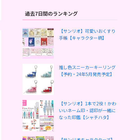
過去7日間のランキング
【サンリオ】可愛いおくすり
手帳【キャラクター柄】
推し色スニーカーキーリング
【予約・24年5月発売予定】
【サンリオ】1本で2役！かわ
いいネーム印・認印が一緒に
なった印鑑【シャチハタ】
【サンリオキャラクターズ】