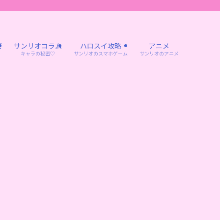
ズ
サンリオコラム
ハロスイ攻略
アニメ
キャラの秘密♡
サンリオのスマホゲーム
サンリオのアニメ