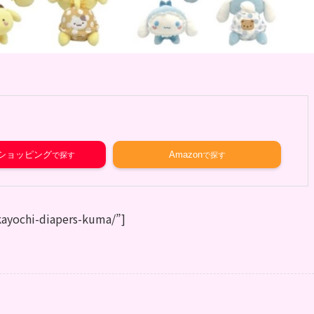
o!ショッピング
Amazon
kayochi-diapers-kuma/”]