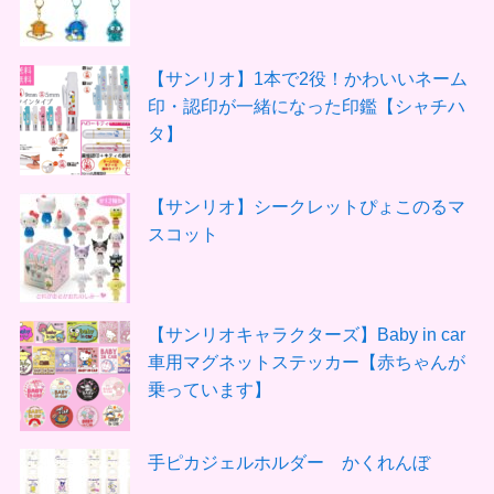
【サンリオ】1本で2役！かわいいネーム
印・認印が一緒になった印鑑【シャチハ
タ】
【サンリオ】シークレットぴょこのるマ
スコット
【サンリオキャラクターズ】Baby in car
車用マグネットステッカー【赤ちゃんが
乗っています】
手ピカジェルホルダー かくれんぼ