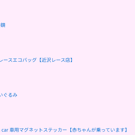
手鏡
レースエコバッグ【近沢レース店】
ぬいぐるみ
in car 車用マグネットステッカー【赤ちゃんが乗っています】