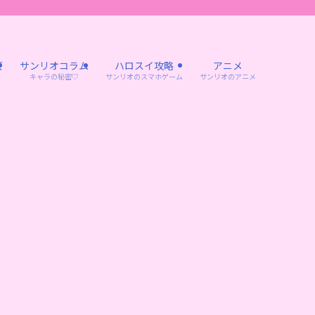
ズ
サンリオコラム
ハロスイ攻略
アニメ
キャラの秘密♡
サンリオのスマホゲーム
サンリオのアニメ