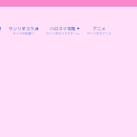
ズ
サンリオコラム
ハロスイ攻略
アニメ
キャラの秘密♡
サンリオのスマホゲーム
サンリオのアニメ