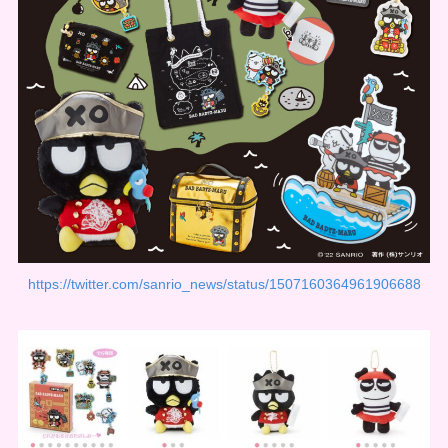
https://twitter.com/sanrio_news/status/1507160364961906688