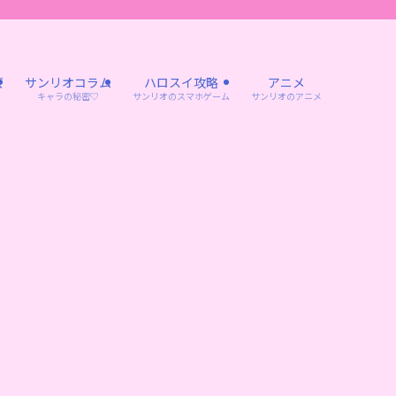
ズ
サンリオコラム
ハロスイ攻略
アニメ
キャラの秘密♡
サンリオのスマホゲーム
サンリオのアニメ