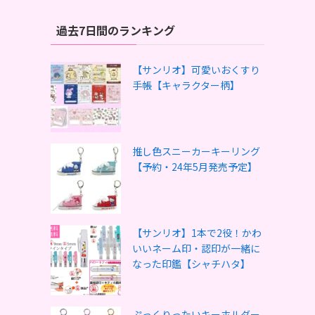
過去7日間のランキング
【サンリオ】可愛いおくすり
手帳【キャラクター柄】
推し色スニーカーキーリング
【予約・24年5月発売予定】
【サンリオ】1本で2役！かわ
いいネーム印・認印が一緒に
なった印鑑【シャチハタ】
ぷっくりったいキーホルダー