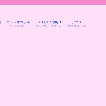
ズ
サンリオコラム
ハロスイ攻略
アニメ
キャラの秘密♡
サンリオのスマホゲーム
サンリオのアニメ