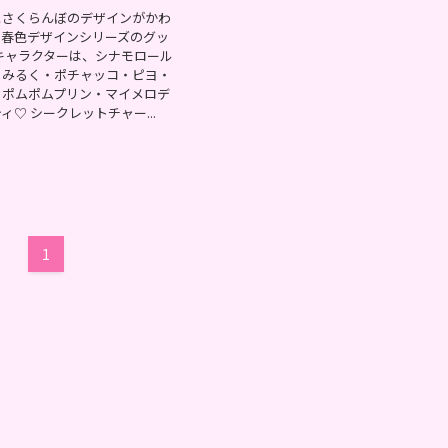
とさくらんぼのデザインがかわ
と春色デザインシリーズのグッ
キャラクターは、シナモロール
・みるく・ポチャッコ・ピヨ・
・ポムポムプリン・マイメロデ
♡ シークレットチャー...
1