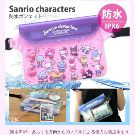
（防水IPX6：あらゆる方向からのノズルによる強力な噴流水をう