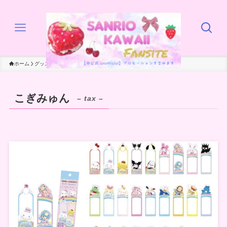
ホーム
グッズ
こぎみゅん
こぎみゅん
– tax –