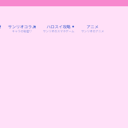
ズ
サンリオコラム
ハロスイ攻略
アニメ
キャラの秘密♡
サンリオのスマホゲーム
サンリオのアニメ