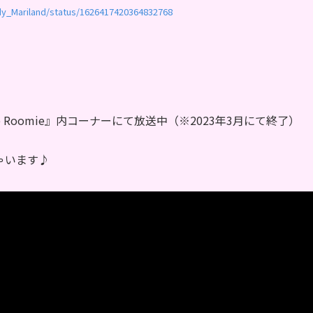
ody_Mariland/status/1626417420364832768
oomie Roomie』内コーナーにて放送中（※2023年3月にて終了）
ゃいます♪